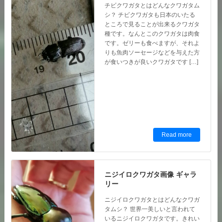
種です。なんとこのクワガタは肉食
です。ゼリーも食べますが、それよ
りも魚肉ソーセージなどを与えた方
が食いつきが良いクワガタです […]
Read more
ニジイロクワガタ画像 ギャラ
リー
ニジイロクワガタとはどんなクワガ
タムシ？ 世界一美しいと言われて
いるニジイロクワガタです。きれい
ですよね。外国産のクワガタになる
ので日本で採取することは出来ませ
ん。そして現在は産地であるニュー