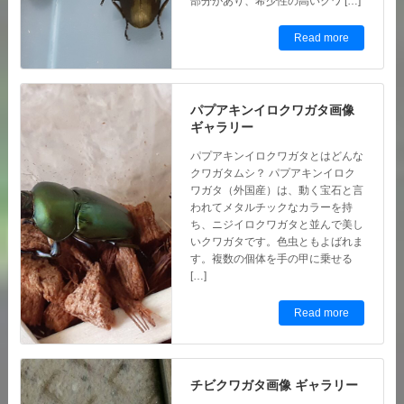
パプアキンイロクワガタ画像
ギャラリー
パプアキンイロクワガタとはどんな
クワガタムシ？ パプアキンイロク
ワガタ（外国産）は、動く宝石と言
われてメタルチックなカラーを持
ち、ニジイロクワガタと並んで美し
いクワガタです。色虫ともよばれま
す。複数の個体を手の甲に乗せる
[…]
Read more
チビクワガタ画像 ギャラリー
チビクワガタとはどんなクワガタム
シ？ チビクワガタも日本のいたる
ところで見ることが出来るクワガタ