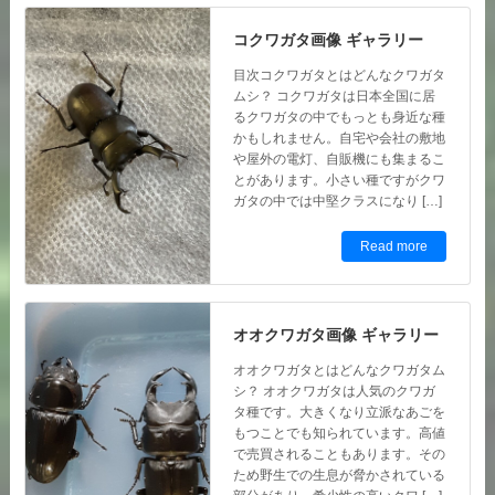
目次コクワガタとはどんなクワガタ
ムシ？ コクワガタは日本全国に居
るクワガタの中でもっとも身近な種
かもしれません。自宅や会社の敷地
や屋外の電灯、自販機にも集まるこ
とがあります。小さい種ですがクワ
ガタの中では中堅クラスになり […]
Read more
オオクワガタ画像 ギャラリー
オオクワガタとはどんなクワガタム
シ？ オオクワガタは人気のクワガ
タ種です。大きくなり立派なあごを
もつことでも知られています。高値
で売買されることもあります。その
ため野生での生息が脅かされている
部分があり、希少性の高いクワ […]
Read more