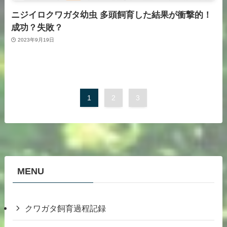
ニジイロクワガタ幼虫 多頭飼育した結果が衝撃的！
成功？失敗？
2023年9月19日
1
2
3
MENU
クワガタ飼育過程記録