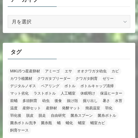
ア
ー
カ
イ
ブ
タグ
MIKU5つ星産卵材
アミーゴ
エサ
オオクワガタ幼虫
カビ
カワラ植菌材
クワガタブリーダー
クワガタ飼育
ゼリー
デジタルノギス
ペアリング
ボトル
ボトルキャップ清掃
マット劣化
ラストボトル
人工蛹室
休眠明け
保温ヒーター
前蛹
多頭飼育
幼虫
後食
抜け殻
掘り出し
暑さ
水苔
温度
産卵セット
産卵材
発酵マット
簡易温室
羽化
羽化後
脱皮
脱走
自由研究
菌糸スプーン
菌糸ボトル
菌糸ボトル洗浄
菌糸瓶
蛹
蛹化
蛹室
蛹室カビ
飼育ケース