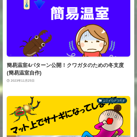
簡易温室4パターン公開！クワガタのための冬支度
(簡易温室自作)
2023年11月25日
ニジイロクワガタ