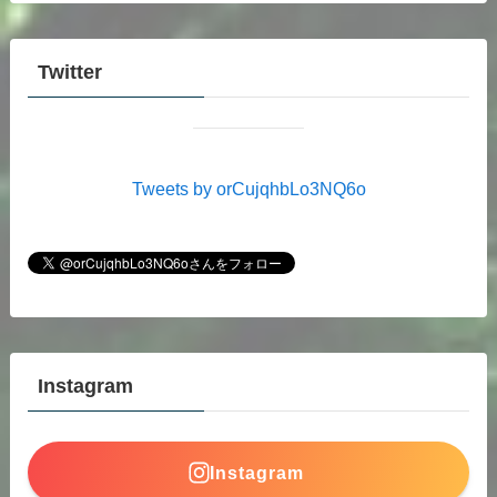
Twitter
Tweets by orCujqhbLo3NQ6o
Instagram
Instagram