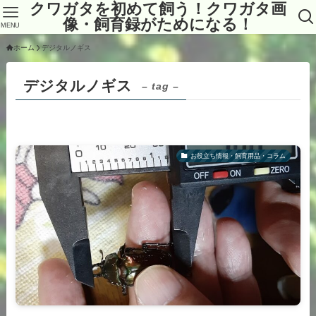
クワガタを初めて飼う！クワガタ画
像・飼育録がためになる！
MENU
ホーム
デジタルノギス
デジタルノギス
– tag –
お役立ち情報・飼育用品・コラム