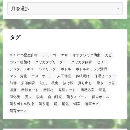
ア
ー
カ
イ
ブ
タグ
MIKU5つ星産卵材
アミーゴ
エサ
オオクワガタ幼虫
カビ
カワラ植菌材
クワガタブリーダー
クワガタ飼育
ゼリー
デジタルノギス
ペアリング
ボトル
ボトルキャップ清掃
マット劣化
ラストボトル
人工蛹室
休眠明け
保温ヒーター
前蛹
多頭飼育
幼虫
後食
抜け殻
掘り出し
暑さ
水苔
温度
産卵セット
産卵材
発酵マット
簡易温室
羽化
羽化後
脱皮
脱走
自由研究
菌糸スプーン
菌糸ボトル
菌糸ボトル洗浄
菌糸瓶
蛹
蛹化
蛹室
蛹室カビ
飼育ケース