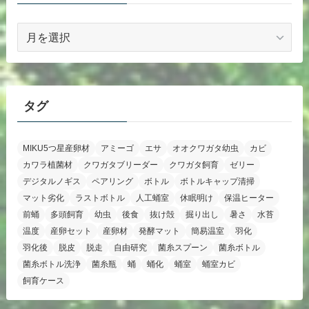
ア
ー
カ
イ
ブ
タグ
MIKU5つ星産卵材
アミーゴ
エサ
オオクワガタ幼虫
カビ
カワラ植菌材
クワガタブリーダー
クワガタ飼育
ゼリー
デジタルノギス
ペアリング
ボトル
ボトルキャップ清掃
マット劣化
ラストボトル
人工蛹室
休眠明け
保温ヒーター
前蛹
多頭飼育
幼虫
後食
抜け殻
掘り出し
暑さ
水苔
温度
産卵セット
産卵材
発酵マット
簡易温室
羽化
羽化後
脱皮
脱走
自由研究
菌糸スプーン
菌糸ボトル
菌糸ボトル洗浄
菌糸瓶
蛹
蛹化
蛹室
蛹室カビ
飼育ケース