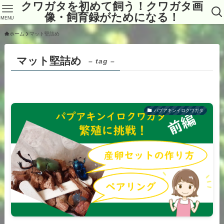
クワガタを初めて飼う！クワガタ画
像・飼育録がためになる！
MENU
ホーム
マット堅詰め
マット堅詰め
– tag –
パプアキンイロクワガタ