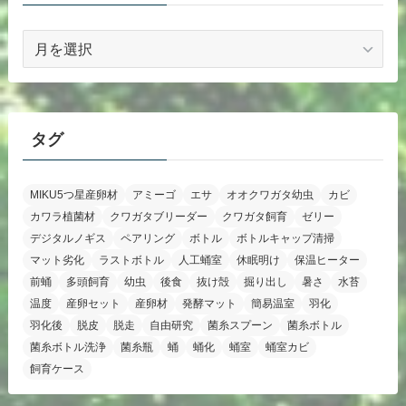
ア
ー
カ
イ
ブ
タグ
MIKU5つ星産卵材
アミーゴ
エサ
オオクワガタ幼虫
カビ
カワラ植菌材
クワガタブリーダー
クワガタ飼育
ゼリー
デジタルノギス
ペアリング
ボトル
ボトルキャップ清掃
マット劣化
ラストボトル
人工蛹室
休眠明け
保温ヒーター
前蛹
多頭飼育
幼虫
後食
抜け殻
掘り出し
暑さ
水苔
温度
産卵セット
産卵材
発酵マット
簡易温室
羽化
羽化後
脱皮
脱走
自由研究
菌糸スプーン
菌糸ボトル
菌糸ボトル洗浄
菌糸瓶
蛹
蛹化
蛹室
蛹室カビ
飼育ケース