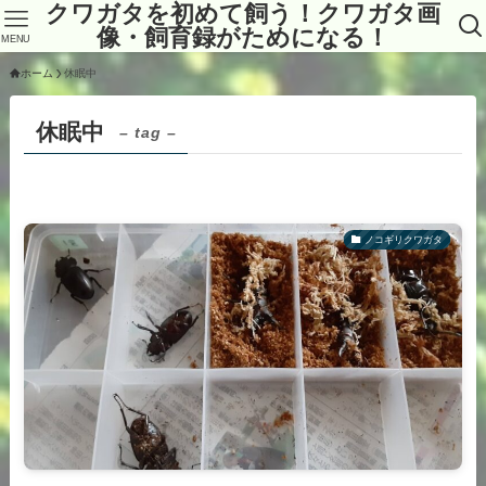
クワガタを初めて飼う！クワガタ画
像・飼育録がためになる！
MENU
ホーム
休眠中
休眠中
– tag –
ノコギリクワガタ