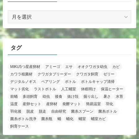
ア
ー
カ
イ
ブ
タグ
MIKU5つ星産卵材
アミーゴ
エサ
オオクワガタ幼虫
カビ
カワラ植菌材
クワガタブリーダー
クワガタ飼育
ゼリー
デジタルノギス
ペアリング
ボトル
ボトルキャップ清掃
マット劣化
ラストボトル
人工蛹室
休眠明け
保温ヒーター
前蛹
多頭飼育
幼虫
後食
抜け殻
掘り出し
暑さ
水苔
温度
産卵セット
産卵材
発酵マット
簡易温室
羽化
羽化後
脱皮
脱走
自由研究
菌糸スプーン
菌糸ボトル
菌糸ボトル洗浄
菌糸瓶
蛹
蛹化
蛹室
蛹室カビ
飼育ケース