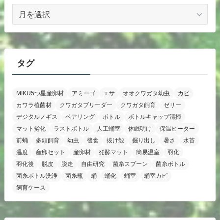
ア
ー
カ
イ
ブ
タグ
MIKU5つ星産卵材
アミーゴ
エサ
オオクワガタ幼虫
カビ
カワラ植菌材
クワガタブリーダー
クワガタ飼育
ゼリー
デジタルノギス
ペアリング
ボトル
ボトルキャップ清掃
マット劣化
ラストボトル
人工蛹室
休眠明け
保温ヒーター
前蛹
多頭飼育
幼虫
後食
抜け殻
掘り出し
暑さ
水苔
温度
産卵セット
産卵材
発酵マット
簡易温室
羽化
羽化後
脱皮
脱走
自由研究
菌糸スプーン
菌糸ボトル
菌糸ボトル洗浄
菌糸瓶
蛹
蛹化
蛹室
蛹室カビ
飼育ケース