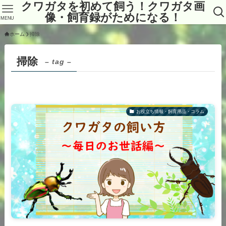
クワガタを初めて飼う！クワガタ画
像・飼育録がためになる！
MENU
ホーム
掃除
掃除
– tag –
お役立ち情報・飼育用品・コラム