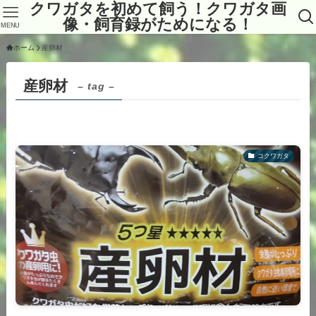
クワガタを初めて飼う！クワガタ画
像・飼育録がためになる！
MENU
ホーム
産卵材
産卵材
– tag –
コクワガタ