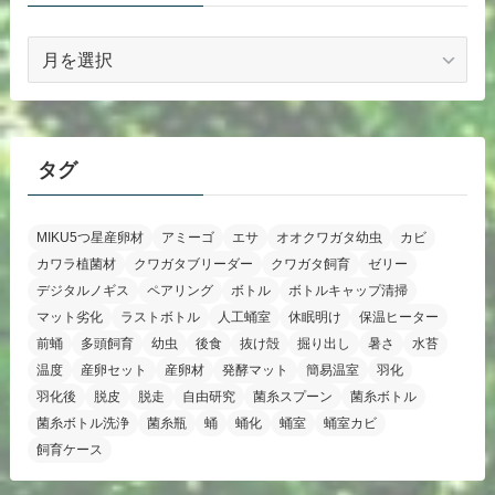
ア
ー
カ
イ
ブ
タグ
MIKU5つ星産卵材
アミーゴ
エサ
オオクワガタ幼虫
カビ
カワラ植菌材
クワガタブリーダー
クワガタ飼育
ゼリー
デジタルノギス
ペアリング
ボトル
ボトルキャップ清掃
マット劣化
ラストボトル
人工蛹室
休眠明け
保温ヒーター
前蛹
多頭飼育
幼虫
後食
抜け殻
掘り出し
暑さ
水苔
温度
産卵セット
産卵材
発酵マット
簡易温室
羽化
羽化後
脱皮
脱走
自由研究
菌糸スプーン
菌糸ボトル
菌糸ボトル洗浄
菌糸瓶
蛹
蛹化
蛹室
蛹室カビ
飼育ケース