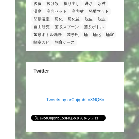
後食
抜け殻
掘り出し
暑さ
水苔
温度
産卵セット
産卵材
発酵マット
簡易温室
羽化
羽化後
脱皮
脱走
自由研究
菌糸スプーン
菌糸ボトル
菌糸ボトル洗浄
菌糸瓶
蛹
蛹化
蛹室
蛹室カビ
飼育ケース
Twitter
Tweets by orCujqhbLo3NQ6o