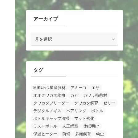
アーカイブ
ア
ー
カ
イ
ブ
タグ
MIKU5つ星産卵材
アミーゴ
エサ
オオクワガタ幼虫
カビ
カワラ植菌材
クワガタブリーダー
クワガタ飼育
ゼリー
デジタルノギス
ペアリング
ボトル
ボトルキャップ清掃
マット劣化
ラストボトル
人工蛹室
休眠明け
保温ヒーター
前蛹
多頭飼育
幼虫