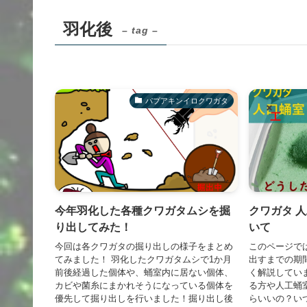
羽化後
– tag –
パプアキンイロクワガタ
今年羽化した各種クワガタムシを掘
クワガタ 
り出してみた！
いて
今回は各クワガタの掘り出しの様子をまとめ
このページで
てみました！ 羽化したクワガタムシで1か月
出すまでの期
前後経過した個体や、蛹室内に居ない個体、
く解説してい
カビや菌糸にまかれそうになっている個体を
る方や人工蛹
優先して掘り出しを行いました！掘り出し後
らいいの？い