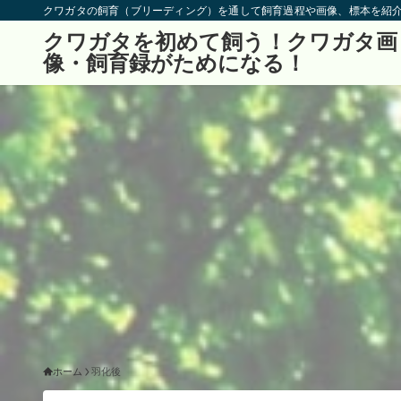
クワガタの飼育（ブリーディング）を通して飼育過程や画像、標本を紹
クワガタを初めて飼う！クワガタ画
像・飼育録がためになる！
ホーム
羽化後