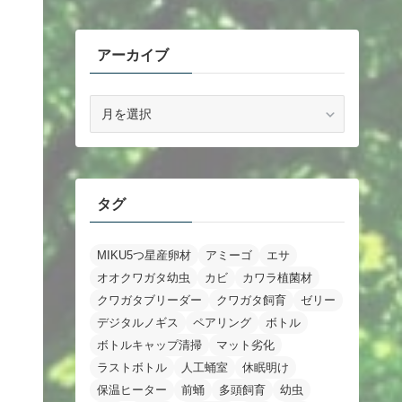
アーカイブ
ア
ー
カ
イ
ブ
タグ
MIKU5つ星産卵材
アミーゴ
エサ
オオクワガタ幼虫
カビ
カワラ植菌材
クワガタブリーダー
クワガタ飼育
ゼリー
デジタルノギス
ペアリング
ボトル
ボトルキャップ清掃
マット劣化
ラストボトル
人工蛹室
休眠明け
保温ヒーター
前蛹
多頭飼育
幼虫