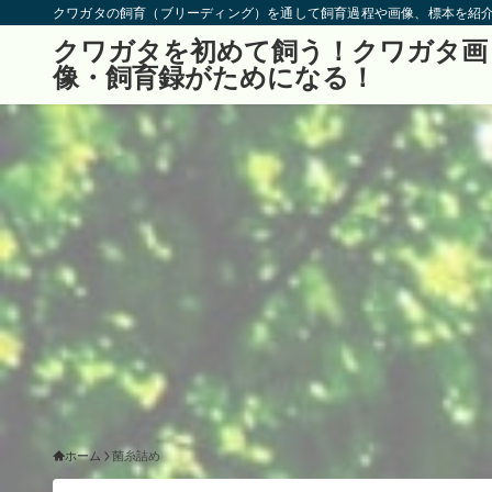
クワガタの飼育（ブリーディング）を通して飼育過程や画像、標本を紹
クワガタを初めて飼う！クワガタ画
像・飼育録がためになる！
ホーム
菌糸詰め