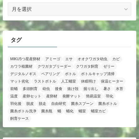
ア
ー
カ
イ
ブ
タグ
MIKU5つ星産卵材
アミーゴ
エサ
オオクワガタ幼虫
カビ
カワラ植菌材
クワガタブリーダー
クワガタ飼育
ゼリー
デジタルノギス
ペアリング
ボトル
ボトルキャップ清掃
マット劣化
ラストボトル
人工蛹室
休眠明け
保温ヒーター
前蛹
多頭飼育
幼虫
後食
抜け殻
掘り出し
暑さ
水苔
温度
産卵セット
産卵材
発酵マット
簡易温室
羽化
羽化後
脱皮
脱走
自由研究
菌糸スプーン
菌糸ボトル
菌糸ボトル洗浄
菌糸瓶
蛹
蛹化
蛹室
蛹室カビ
飼育ケース