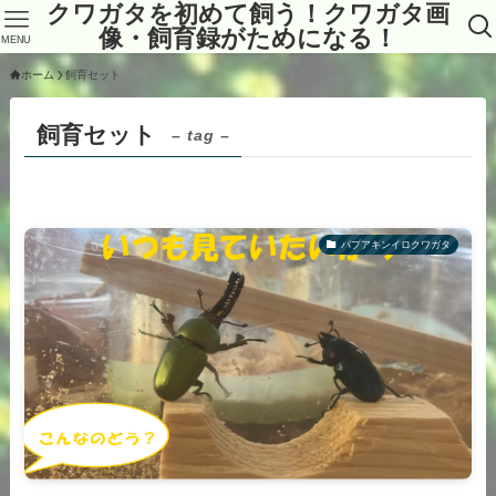
クワガタを初めて飼う！クワガタ画
像・飼育録がためになる！
MENU
ホーム
飼育セット
飼育セット
– tag –
パプアキンイロクワガタ