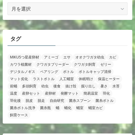
ア
ー
カ
イ
ブ
タグ
MIKU5つ星産卵材
アミーゴ
エサ
オオクワガタ幼虫
カビ
カワラ植菌材
クワガタブリーダー
クワガタ飼育
ゼリー
デジタルノギス
ペアリング
ボトル
ボトルキャップ清掃
マット劣化
ラストボトル
人工蛹室
休眠明け
保温ヒーター
前蛹
多頭飼育
幼虫
後食
抜け殻
掘り出し
暑さ
水苔
温度
産卵セット
産卵材
発酵マット
簡易温室
羽化
羽化後
脱皮
脱走
自由研究
菌糸スプーン
菌糸ボトル
菌糸ボトル洗浄
菌糸瓶
蛹
蛹化
蛹室
蛹室カビ
飼育ケース