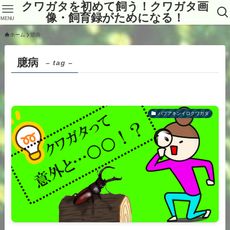
クワガタを初めて飼う！クワガタ画
像・飼育録がためになる！
MENU
ホーム
臆病
臆病
– tag –
パプアキンイロクワガタ