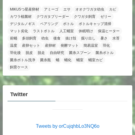
MIKU5つ星産卵材
アミーゴ
エサ
オオクワガタ幼虫
カビ
カワラ植菌材
クワガタブリーダー
クワガタ飼育
ゼリー
デジタルノギス
ペアリング
ボトル
ボトルキャップ清掃
マット劣化
ラストボトル
人工蛹室
休眠明け
保温ヒーター
前蛹
多頭飼育
幼虫
後食
抜け殻
掘り出し
暑さ
水苔
温度
産卵セット
産卵材
発酵マット
簡易温室
羽化
羽化後
脱皮
脱走
自由研究
菌糸スプーン
菌糸ボトル
菌糸ボトル洗浄
菌糸瓶
蛹
蛹化
蛹室
蛹室カビ
飼育ケース
Twitter
Tweets by orCujqhbLo3NQ6o