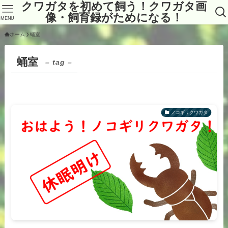
クワガタを初めて飼う！クワガタ画
像・飼育録がためになる！
MENU
ホーム
蛹室
蛹室
– tag –
ノコギリクワガタ