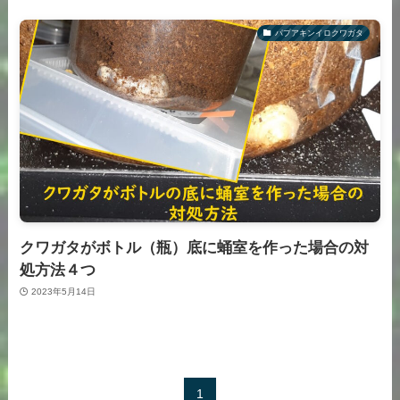
パプアキンイロクワガタ
クワガタがボトル（瓶）底に蛹室を作った場合の対
処方法４つ
2023年5月14日
1