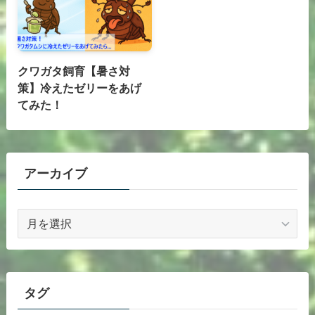
クワガタ飼育【暑さ対
策】冷えたゼリーをあげ
てみた！
アーカイブ
ア
ー
カ
イ
ブ
タグ