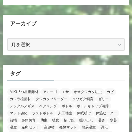
アーカイブ
ア
ー
カ
イ
ブ
タグ
MIKU5つ星産卵材
アミーゴ
エサ
オオクワガタ幼虫
カビ
カワラ植菌材
クワガタブリーダー
クワガタ飼育
ゼリー
デジタルノギス
ペアリング
ボトル
ボトルキャップ清掃
マット劣化
ラストボトル
人工蛹室
休眠明け
保温ヒーター
前蛹
多頭飼育
幼虫
後食
抜け殻
掘り出し
暑さ
水苔
温度
産卵セット
産卵材
発酵マット
簡易温室
羽化