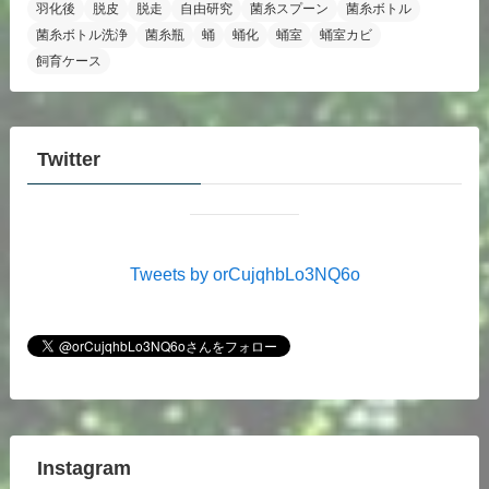
羽化後
脱皮
脱走
自由研究
菌糸スプーン
菌糸ボトル
菌糸ボトル洗浄
菌糸瓶
蛹
蛹化
蛹室
蛹室カビ
飼育ケース
Twitter
Tweets by orCujqhbLo3NQ6o
Instagram