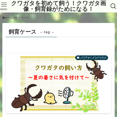
クワガタを初めて飼う！クワガタ画
像・飼育録がためになる！
MENU
ホーム
飼育ケース
飼育ケース
– tag –
パプアキンイロクワガタ