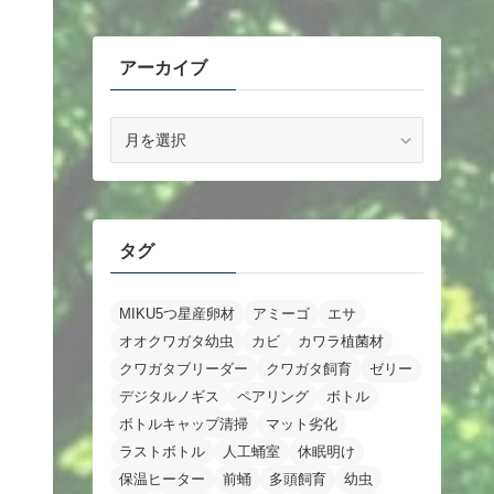
アーカイブ
ア
ー
カ
イ
ブ
タグ
MIKU5つ星産卵材
アミーゴ
エサ
オオクワガタ幼虫
カビ
カワラ植菌材
クワガタブリーダー
クワガタ飼育
ゼリー
デジタルノギス
ペアリング
ボトル
ボトルキャップ清掃
マット劣化
ラストボトル
人工蛹室
休眠明け
保温ヒーター
前蛹
多頭飼育
幼虫