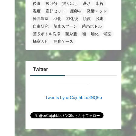
後食
抜け殻
掘り出し
暑さ
水苔
温度
産卵セット
産卵材
発酵マット
簡易温室
羽化
羽化後
脱皮
脱走
自由研究
菌糸スプーン
菌糸ボトル
菌糸ボトル洗浄
菌糸瓶
蛹
蛹化
蛹室
蛹室カビ
飼育ケース
Twitter
Tweets by orCujqhbLo3NQ6o