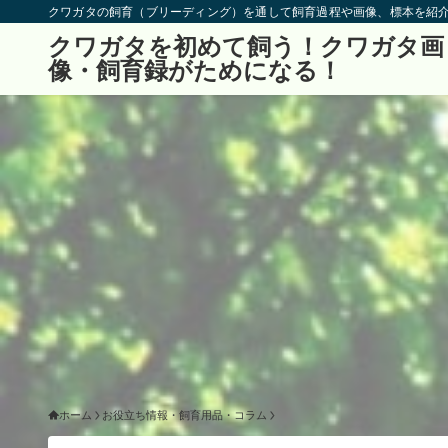
クワガタの飼育（ブリーディング）を通して飼育過程や画像、標本を紹
クワガタを初めて飼う！クワガタ画
像・飼育録がためになる！
ホーム
お役立ち情報・飼育用品・コラム