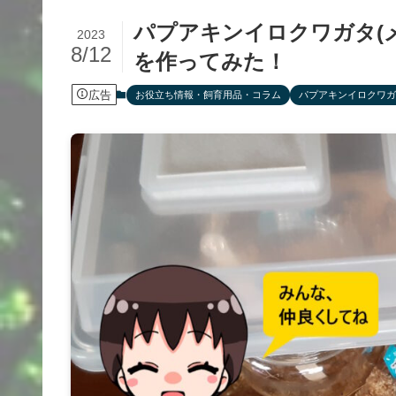
パプアキンイロクワガタ(
2023
8/12
を作ってみた！
広告
お役立ち情報・飼育用品・コラム
パプアキンイロクワガ