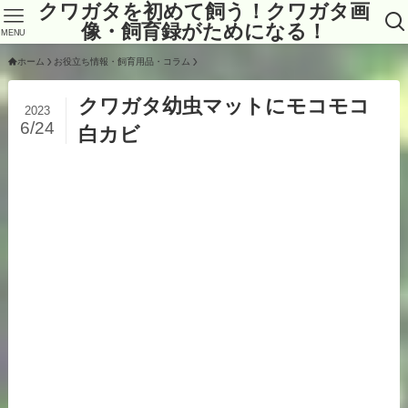
クワガタを初めて飼う！クワガタ画
像・飼育録がためになる！
MENU
ホーム
お役立ち情報・飼育用品・コラム
クワガタ幼虫マットにモコモコ
2023
6/24
白カビ