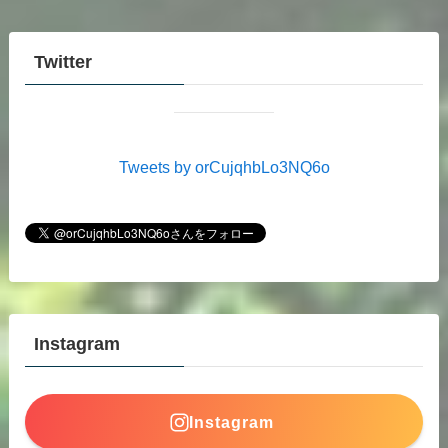
Twitter
Tweets by orCujqhbLo3NQ6o
Instagram
Instagram