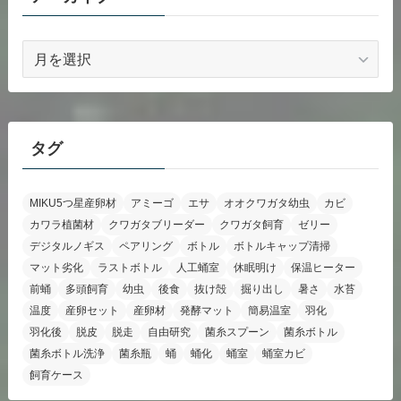
ア
ー
カ
イ
ブ
タグ
MIKU5つ星産卵材
アミーゴ
エサ
オオクワガタ幼虫
カビ
カワラ植菌材
クワガタブリーダー
クワガタ飼育
ゼリー
デジタルノギス
ペアリング
ボトル
ボトルキャップ清掃
マット劣化
ラストボトル
人工蛹室
休眠明け
保温ヒーター
前蛹
多頭飼育
幼虫
後食
抜け殻
掘り出し
暑さ
水苔
温度
産卵セット
産卵材
発酵マット
簡易温室
羽化
羽化後
脱皮
脱走
自由研究
菌糸スプーン
菌糸ボトル
菌糸ボトル洗浄
菌糸瓶
蛹
蛹化
蛹室
蛹室カビ
飼育ケース