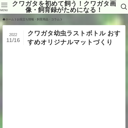
クワガタを初めて飼う！クワガタ画
像・飼育録がためになる！
MENU
ホーム
お役立ち情報・飼育用品・コラム
クワガタ幼虫ラストボトル おす
2022
11/16
すめオリジナルマットづくり