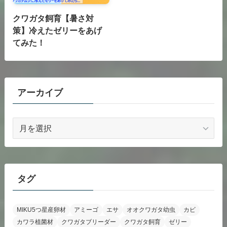
クワガタ飼育【暑さ対
策】冷えたゼリーをあげ
てみた！
アーカイブ
ア
ー
カ
イ
ブ
タグ
MIKU5つ星産卵材
アミーゴ
エサ
オオクワガタ幼虫
カビ
カワラ植菌材
クワガタブリーダー
クワガタ飼育
ゼリー