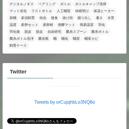
デジタルノギス
ペアリング
ボトル
ボトルキャップ清掃
マット劣化
ラストボトル
人工蛹室
休眠明け
保温ヒーター
前蛹
多頭飼育
幼虫
後食
抜け殻
掘り出し
暑さ
水苔
温度
産卵セット
産卵材
発酵マット
簡易温室
羽化
羽化後
脱皮
脱走
自由研究
菌糸スプーン
菌糸ボトル
菌糸ボトル洗浄
菌糸瓶
蛹
蛹化
蛹室
蛹室カビ
飼育ケース
Twitter
Tweets by orCujqhbLo3NQ6o