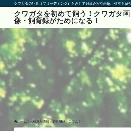
クワガタの飼育（ブリーディング）を通して飼育過程や画像、標本を紹
クワガタを初めて飼う！クワガタ画
像・飼育録がためになる！
ホーム
お役立ち情報・飼育用品・コラム