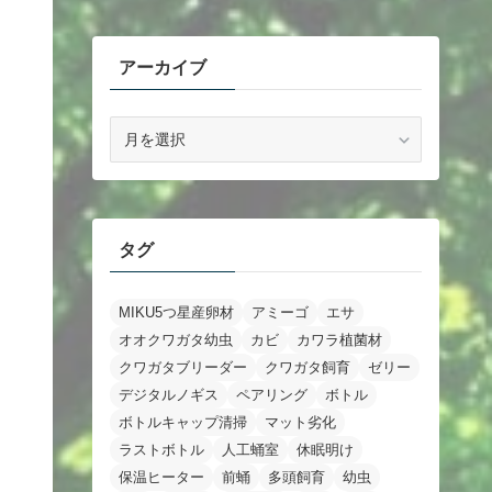
アーカイブ
ア
ー
カ
イ
ブ
タグ
MIKU5つ星産卵材
アミーゴ
エサ
オオクワガタ幼虫
カビ
カワラ植菌材
クワガタブリーダー
クワガタ飼育
ゼリー
デジタルノギス
ペアリング
ボトル
ボトルキャップ清掃
マット劣化
ラストボトル
人工蛹室
休眠明け
保温ヒーター
前蛹
多頭飼育
幼虫