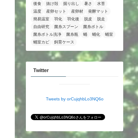
後食
抜け殻
掘り出し
暑さ
水苔
温度
産卵セット
産卵材
発酵マット
簡易温室
羽化
羽化後
脱皮
脱走
自由研究
菌糸スプーン
菌糸ボトル
菌糸ボトル洗浄
菌糸瓶
蛹
蛹化
蛹室
蛹室カビ
飼育ケース
Twitter
Tweets by orCujqhbLo3NQ6o