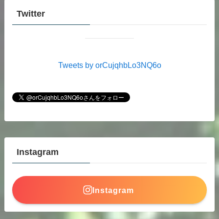
Twitter
Tweets by orCujqhbLo3NQ6o
Instagram
Instagram