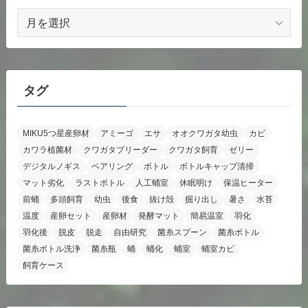
ア
ー
カ
イ
ブ
タグ
MIKU5つ星産卵材
アミーゴ
エサ
オオクワガタ幼虫
カビ
カワラ植菌材
クワガタブリーダー
クワガタ飼育
ゼリー
デジタルノギス
ペアリング
ボトル
ボトルキャップ清掃
マット劣化
ラストボトル
人工蛹室
休眠明け
保温ヒーター
前蛹
多頭飼育
幼虫
後食
抜け殻
掘り出し
暑さ
水苔
温度
産卵セット
産卵材
発酵マット
簡易温室
羽化
羽化後
脱皮
脱走
自由研究
菌糸スプーン
菌糸ボトル
菌糸ボトル洗浄
菌糸瓶
蛹
蛹化
蛹室
蛹室カビ
飼育ケース