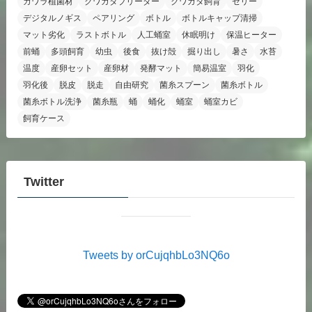
カワラ植菌材
クワガタブリーダー
クワガタ飼育
ゼリー
デジタルノギス
ペアリング
ボトル
ボトルキャップ清掃
マット劣化
ラストボトル
人工蛹室
休眠明け
保温ヒーター
前蛹
多頭飼育
幼虫
後食
抜け殻
掘り出し
暑さ
水苔
温度
産卵セット
産卵材
発酵マット
簡易温室
羽化
羽化後
脱皮
脱走
自由研究
菌糸スプーン
菌糸ボトル
菌糸ボトル洗浄
菌糸瓶
蛹
蛹化
蛹室
蛹室カビ
飼育ケース
Twitter
Tweets by orCujqhbLo3NQ6o