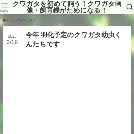
クワガタを初めて飼う！クワガタ画
像・飼育録がためになる！
MENU
ホーム
コクワガタ
今年 羽化予定のクワガタ幼虫く
2023
3/16
んたちです