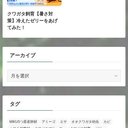
クワガタ飼育【暑さ対
策】冷えたゼリーをあげ
てみた！
アーカイブ
ア
ー
カ
イ
ブ
タグ
MIKU5つ星産卵材
アミーゴ
エサ
オオクワガタ幼虫
カビ