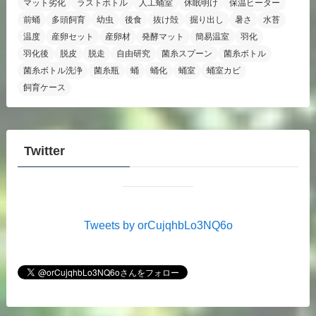
マット劣化
ラストボトル
人工蛹室
休眠明け
保温ヒーター
前蛹
多頭飼育
幼虫
後食
抜け殻
掘り出し
暑さ
水苔
温度
産卵セット
産卵材
発酵マット
簡易温室
羽化
羽化後
脱皮
脱走
自由研究
菌糸スプーン
菌糸ボトル
菌糸ボトル洗浄
菌糸瓶
蛹
蛹化
蛹室
蛹室カビ
飼育ケース
Twitter
Tweets by orCujqhbLo3NQ6o