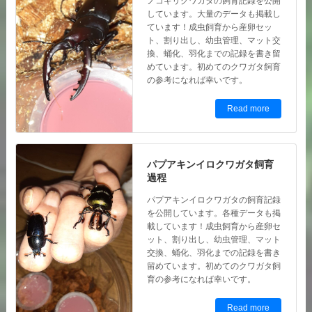
ノコギリクワガタの飼育記録を公開
しています。大量のデータも掲載し
ています！成虫飼育から産卵セッ
ト、割り出し、幼虫管理、マット交
換、蛹化、羽化までの記録を書き留
めています。初めてのクワガタ飼育
の参考になれば幸いです。
Read more
パプアキンイロクワガタ飼育
過程
パプアキンイロクワガタの飼育記録
を公開しています。各種データも掲
載しています！成虫飼育から産卵セ
ット、割り出し、幼虫管理、マット
交換、蛹化、羽化までの記録を書き
留めています。初めてのクワガタ飼
育の参考になれば幸いです。
Read more