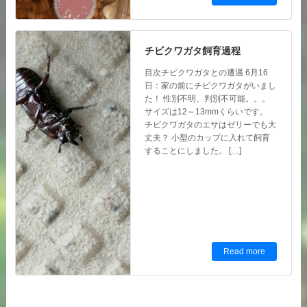
チビクワガタ飼育過程
目次チビクワガタとの遭遇 6月16
日：家の前にチビクワガタがいまし
た！ 性別不明、判別不可能。。。
サイズは12～13mmくらいです。
チビクワガタのエサはゼリーでも大
丈夫？ 小型のカップに入れて飼育
することにしました。 […]
Read more