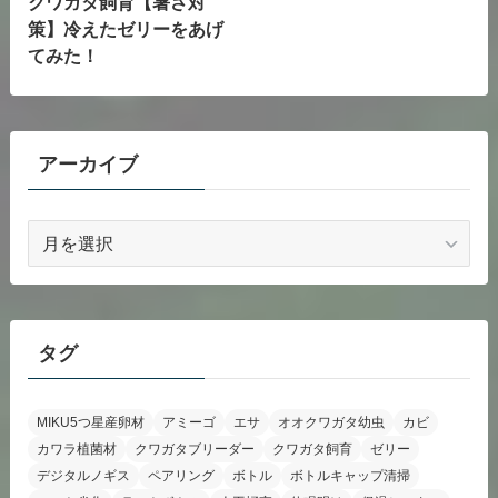
クワガタ飼育【暑さ対
策】冷えたゼリーをあげ
てみた！
アーカイブ
ア
ー
カ
イ
ブ
タグ
MIKU5つ星産卵材
アミーゴ
エサ
オオクワガタ幼虫
カビ
カワラ植菌材
クワガタブリーダー
クワガタ飼育
ゼリー
デジタルノギス
ペアリング
ボトル
ボトルキャップ清掃