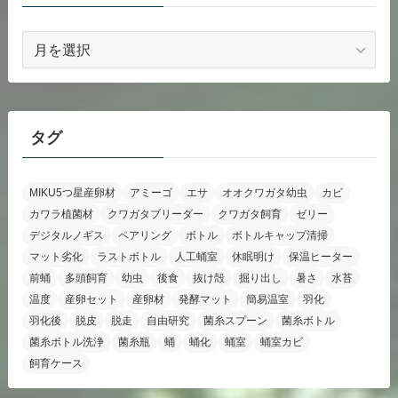
ア
ー
カ
イ
ブ
タグ
MIKU5つ星産卵材
アミーゴ
エサ
オオクワガタ幼虫
カビ
カワラ植菌材
クワガタブリーダー
クワガタ飼育
ゼリー
デジタルノギス
ペアリング
ボトル
ボトルキャップ清掃
マット劣化
ラストボトル
人工蛹室
休眠明け
保温ヒーター
前蛹
多頭飼育
幼虫
後食
抜け殻
掘り出し
暑さ
水苔
温度
産卵セット
産卵材
発酵マット
簡易温室
羽化
羽化後
脱皮
脱走
自由研究
菌糸スプーン
菌糸ボトル
菌糸ボトル洗浄
菌糸瓶
蛹
蛹化
蛹室
蛹室カビ
飼育ケース