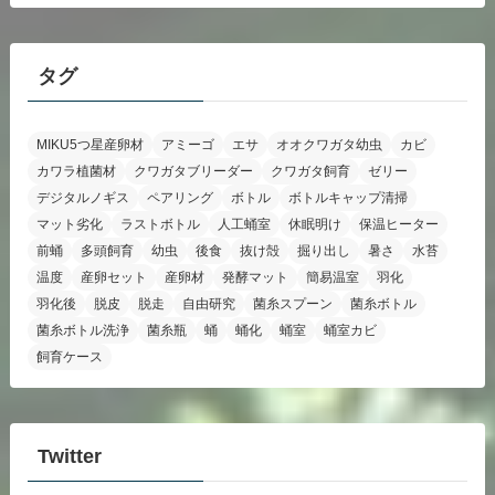
カ
イ
ブ
タグ
MIKU5つ星産卵材
アミーゴ
エサ
オオクワガタ幼虫
カビ
カワラ植菌材
クワガタブリーダー
クワガタ飼育
ゼリー
デジタルノギス
ペアリング
ボトル
ボトルキャップ清掃
マット劣化
ラストボトル
人工蛹室
休眠明け
保温ヒーター
前蛹
多頭飼育
幼虫
後食
抜け殻
掘り出し
暑さ
水苔
温度
産卵セット
産卵材
発酵マット
簡易温室
羽化
羽化後
脱皮
脱走
自由研究
菌糸スプーン
菌糸ボトル
菌糸ボトル洗浄
菌糸瓶
蛹
蛹化
蛹室
蛹室カビ
飼育ケース
Twitter