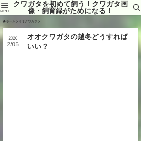
クワガタを初めて飼う！クワガタ画
像・飼育録がためになる！
MENU
ホーム
オオクワガタ
オオクワガタの越冬どうすれば
2026
2/05
いい？