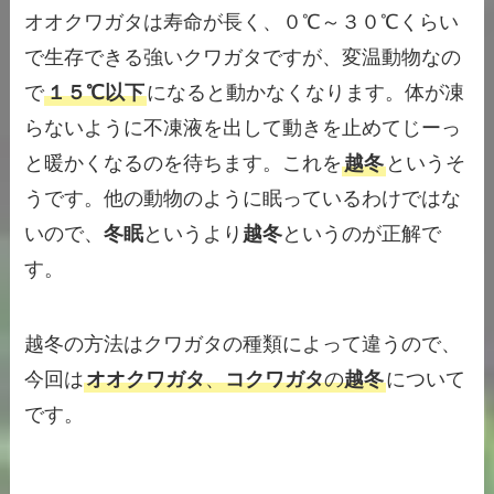
オオクワガタは寿命が長く、０℃～３０℃くらい
で生存できる強いクワガタですが、変温動物なの
で
１５℃以下
になると動かなくなります。体が凍
らないように不凍液を出して動きを止めてじーっ
と暖かくなるのを待ちます。これを
越冬
というそ
うです。他の動物のように眠っているわけではな
いので、
冬眠
というより
越冬
というのが正解で
す。
越冬の方法はクワガタの種類によって違うので、
今回は
オオクワガタ
、
コクワガタ
の
越冬
について
です。