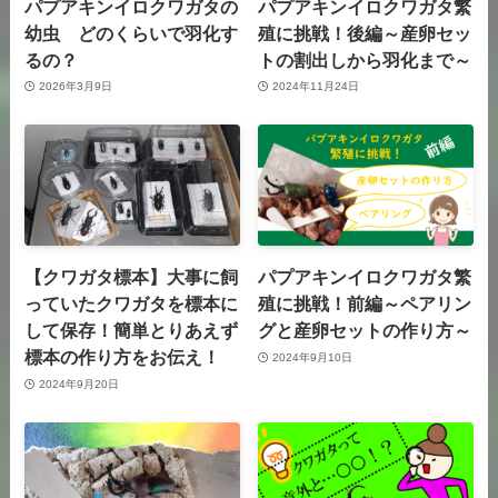
パプアキンイロクワガタの
パプアキンイロクワガタ繁
幼虫 どのくらいで羽化す
殖に挑戦！後編～産卵セッ
るの？
トの割出しから羽化まで～
2026年3月9日
2024年11月24日
【クワガタ標本】大事に飼
パプアキンイロクワガタ繁
っていたクワガタを標本に
殖に挑戦！前編～ペアリン
して保存！簡単とりあえず
グと産卵セットの作り方～
標本の作り方をお伝え！
2024年9月10日
2024年9月20日