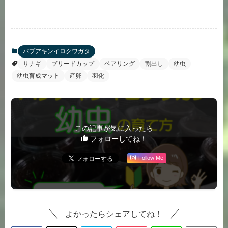
パプアキンイロクワガタ
サナギ
ブリードカップ
ペアリング
割出し
幼虫
幼虫育成マット
産卵
羽化
この記事が気に入ったら
フォローしてね！
Follow Me
よかったらシェアしてね！