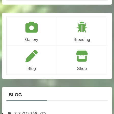
Gallery
Breeding
Blog
Shop
BLOG
オオクワガタ
(27)