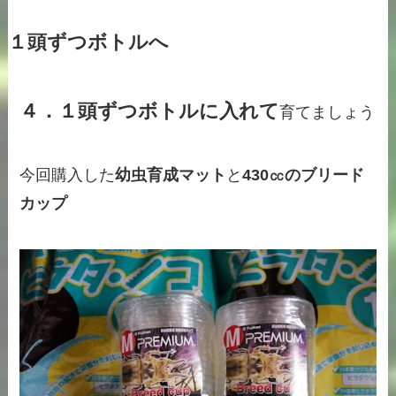
１頭ずつボトルへ
４．１頭ずつボトルに入れて
育てましょう
今回購入した
幼虫育成マット
と
430㏄のブリード
カップ