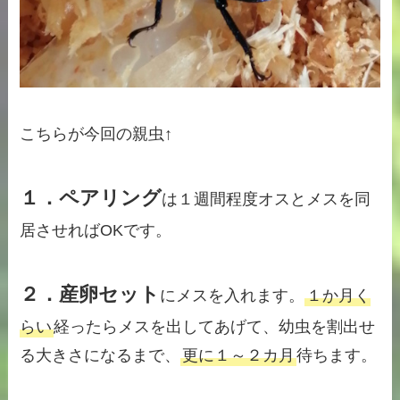
こちらが今回の親虫↑
１．ペアリング
は１週間程度オスとメスを同
居させればOKです。
２．
産卵セット
にメスを入れます。
１か月く
らい
経ったらメスを出してあげて、幼虫を割出せ
る大きさになるまで、
更に１～２カ月
待ちます。