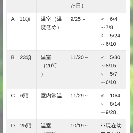
た日）
A 11頭
温室（温
9/25～
♂ 6/4
度低め）
～7/8
♀ 5/24
～6/10
B 23頭
温室
11/20～
♂ 5/30
（20℃
～8/15
）
♀ 5/7
～6/10
C 6頭
室内常温
11/29～
♂ 10/4
♀ 8/14
～9/28
D 25頭
温室
10/19～
※現在幼