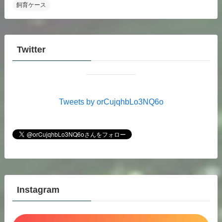
飼育ケース
Twitter
Tweets by orCujqhbLo3NQ6o
Instagram