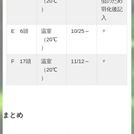
（20℃
虫のため
）
羽化後記
入
E 6頭
温室
10/25～
〃
（20℃
）
F 17頭
温室
11/12～
〃
（20℃
）
まとめ