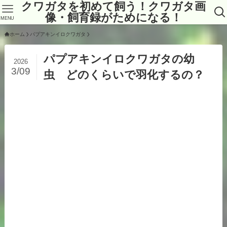
クワガタを初めて飼う！クワガタ画
像・飼育録がためになる！
MENU
ホーム
パプアキンイロクワガタ
パプアキンイロクワガタの幼
2026
3/09
虫 どのくらいで羽化するの？