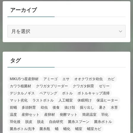
アーカイブ
ア
ー
カ
イ
ブ
タグ
MIKU5つ星産卵材
アミーゴ
エサ
オオクワガタ幼虫
カビ
カワラ植菌材
クワガタブリーダー
クワガタ飼育
ゼリー
デジタルノギス
ペアリング
ボトル
ボトルキャップ清掃
マット劣化
ラストボトル
人工蛹室
休眠明け
保温ヒーター
前蛹
多頭飼育
幼虫
後食
抜け殻
掘り出し
暑さ
水苔
温度
産卵セット
産卵材
発酵マット
簡易温室
羽化
羽化後
脱皮
脱走
自由研究
菌糸スプーン
菌糸ボトル
菌糸ボトル洗浄
菌糸瓶
蛹
蛹化
蛹室
蛹室カビ