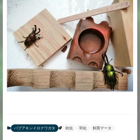
パプアキンイロクワガタ
幼虫
羽化
飼育データ