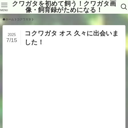
クワガタを初めて飼う！クワガタ画
像・飼育録がためになる！
MENU
ホーム
コクワガタ
コクワガタ オス 久々に出会いま
2025
7/15
した！