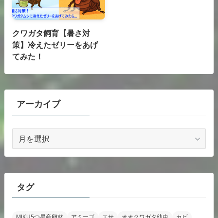
クワガタ飼育【暑さ対
策】冷えたゼリーをあげ
てみた！
アーカイブ
ア
ー
カ
イ
ブ
タグ
MIKU5つ星産卵材
アミーゴ
エサ
オオクワガタ幼虫
カビ