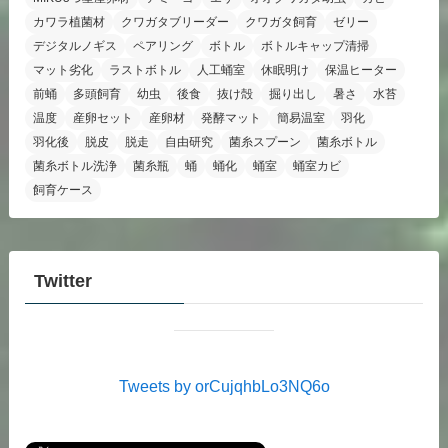
カワラ植菌材
クワガタブリーダー
クワガタ飼育
ゼリー
デジタルノギス
ペアリング
ボトル
ボトルキャップ清掃
マット劣化
ラストボトル
人工蛹室
休眠明け
保温ヒーター
前蛹
多頭飼育
幼虫
後食
抜け殻
掘り出し
暑さ
水苔
温度
産卵セット
産卵材
発酵マット
簡易温室
羽化
羽化後
脱皮
脱走
自由研究
菌糸スプーン
菌糸ボトル
菌糸ボトル洗浄
菌糸瓶
蛹
蛹化
蛹室
蛹室カビ
飼育ケース
Twitter
Tweets by orCujqhbLo3NQ6o