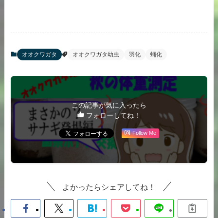
オオクワガタ
オオクワガタ幼虫
羽化
蛹化
この記事が気に入ったら
フォローしてね！
Follow Me
よかったらシェアしてね！