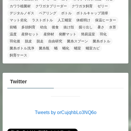
カワラ植菌材
クワガタブリーダー
クワガタ飼育
ゼリー
デジタルノギス
ペアリング
ボトル
ボトルキャップ清掃
マット劣化
ラストボトル
人工蛹室
休眠明け
保温ヒーター
前蛹
多頭飼育
幼虫
後食
抜け殻
掘り出し
暑さ
水苔
温度
産卵セット
産卵材
発酵マット
簡易温室
羽化
羽化後
脱皮
脱走
自由研究
菌糸スプーン
菌糸ボトル
菌糸ボトル洗浄
菌糸瓶
蛹
蛹化
蛹室
蛹室カビ
飼育ケース
Twitter
Tweets by orCujqhbLo3NQ6o