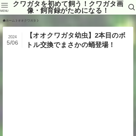
クワガタを初めて飼う！クワガタ画
像・飼育録がためになる！
MENU
ホーム
オオクワガタ
【オオクワガタ幼虫】2本目のボ
2024
5/06
トル交換でまさかの蛹登場！