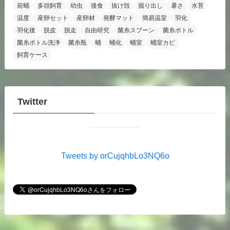
前蛹
多頭飼育
幼虫
後食
抜け殻
掘り出し
暑さ
水苔
温度
産卵セット
産卵材
発酵マット
簡易温室
羽化
羽化後
脱皮
脱走
自由研究
菌糸スプーン
菌糸ボトル
菌糸ボトル洗浄
菌糸瓶
蛹
蛹化
蛹室
蛹室カビ
飼育ケース
Twitter
Tweets by orCujqhbLo3NQ6o