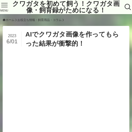
クワガタを初めて飼う！クワガタ画
像・飼育録がためになる！
MENU
ホーム
お役立ち情報・飼育用品・コラム
AIでクワガタ画像を作ってもら
2023
6/01
った結果が衝撃的！