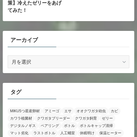
策】冷えたゼリーをあげ
てみた！
アーカイブ
ア
ー
カ
イ
ブ
タグ
MIKU5つ星産卵材
アミーゴ
エサ
オオクワガタ幼虫
カビ
カワラ植菌材
クワガタブリーダー
クワガタ飼育
ゼリー
デジタルノギス
ペアリング
ボトル
ボトルキャップ清掃
マット劣化
ラストボトル
人工蛹室
休眠明け
保温ヒーター