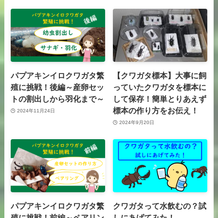
パプアキンイロクワガタ繁
【クワガタ標本】大事に飼
殖に挑戦！後編～産卵セッ
っていたクワガタを標本に
トの割出しから羽化まで～
して保存！簡単とりあえず
標本の作り方をお伝え！
2024年11月24日
2024年9月20日
パプアキンイロクワガタ繁
クワガタって水飲むの？試
殖に挑戦！前編～ペアリン
しにあげてみた！