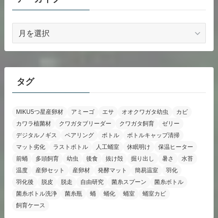
ア
ー
カ
イ
ブ
タグ
MIKU5つ星産卵材
アミーゴ
エサ
オオクワガタ幼虫
カビ
カワラ植菌材
クワガタブリーダー
クワガタ飼育
ゼリー
デジタルノギス
ペアリング
ボトル
ボトルキャップ清掃
マット劣化
ラストボトル
人工蛹室
休眠明け
保温ヒーター
前蛹
多頭飼育
幼虫
後食
抜け殻
掘り出し
暑さ
水苔
温度
産卵セット
産卵材
発酵マット
簡易温室
羽化
羽化後
脱皮
脱走
自由研究
菌糸スプーン
菌糸ボトル
菌糸ボトル洗浄
菌糸瓶
蛹
蛹化
蛹室
蛹室カビ
飼育ケース