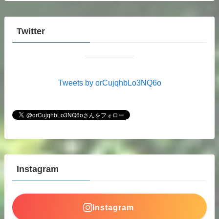
Twitter
Tweets by orCujqhbLo3NQ6o
Instagram
Instagram